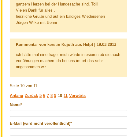
ganzem Herzen bei der Hundesache sind. Toll!
Vielen Dank für alles ,
herzliche Grüße und auf ein baldiges Wiedersehen
Jürgen Wilke mit Benni
Kommentar von kerstin Kujoth aus Helpt |
19.03.2013
ich hätte mal eine frage. mich würde intesieren ob sie auch
vorführungen machen. da bei uns im ort das sehr
angenommen wir.
Seite 10 von 11
Anfang
Zurück
5
6
7
8
9
10
11
Vorwärts
Pflichtfeld
Name
*
Pflichtfeld
E-Mail (wird nicht veröffentlicht)
*