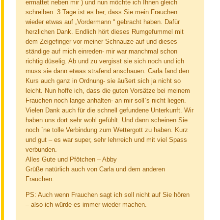
ermattet neben mir ) und nun möchte ich Ihnen gleich
schreiben. 3 Tage ist es her, dass Sie mein Frauchen
wieder etwas auf „Vordermann “ gebracht haben. Dafür
herzlichen Dank. Endlich hört dieses Rumgefummel mit
dem Zeigefinger vor meiner Schnauze auf und dieses
ständige auf mich einreden- mir war manchmal schon
richtig düselig. Ab und zu vergisst sie sich noch und ich
muss sie dann etwas strafend anschauen. Carla fand den
Kurs auch ganz in Ordnung- sie äußert sich ja nicht so
leicht. Nun hoffe ich, dass die guten Vorsätze bei meinem
Frauchen noch lange anhalten- an mir soll`s nicht liegen.
Vielen Dank auch für die schnell gefundene Unterkunft. Wir
haben uns dort sehr wohl gefühlt. Und dann scheinen Sie
noch `ne tolle Verbindung zum Wettergott zu haben. Kurz
und gut – es war super, sehr lehrreich und mit viel Spass
verbunden.
Alles Gute und Pfötchen – Abby
Grüße natürlich auch von Carla und dem anderen
Frauchen.
PS: Auch wenn Frauchen sagt ich soll nicht auf Sie hören
– also ich würde es immer wieder machen.