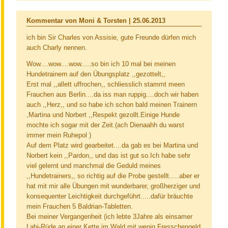
Kommentar von Moni & Torsten |
25.06.2013
ich bin Sir Charles von Assisie, gute Freunde dürfen mich
auch Charly nennen.
Wow....wow....wow.....so bin ich 10 mal bei meinen
Hundetrainern auf den Übungsplatz ,,gezottelt,,
Erst mal ,,allett uffrochen,, schliesslich stammt meen
Frauchen aus Berlin....da iss man ruppig....doch wir haben
auch ,,Herz,, und so habe ich schon bald meinen Trainern
,Martina und Norbert ,,Respekt gezollt.Einige Hunde
mochte ich sogar mit der Zeit.(ach Dienaahh du warst
immer mein Ruhepol )
Auf dem Platz wird gearbeitet....da gab es bei Martina und
Norbert kein ,,Pardon,, und das ist gut so.Ich habe sehr
viel gelernt und manchmal die Geduld meines
,,Hundetrainers,, so richtig auf die Probe gestellt.....aber er
hat mit mir alle Übungen mit wunderbarer, großherziger und
konsequenter Leichtigkeit durchgeführt.....dafür bräuchte
mein Frauchen 5 Baldrian-Tabletten.
Bei meiner Vergangenheit (ich lebte 3Jahre als einsamer
Labi-Rüde an einer Kette im Wald mit wenig Fresschengeld